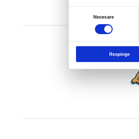
Selecția
Necesare
consimțământului
Respinge