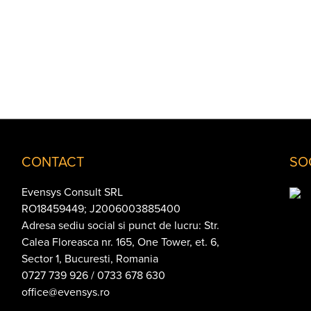
CONTACT
SO
Evensys Consult SRL
RO18459449; J2006003885400
Adresa sediu social si punct de lucru: Str.
Calea Floreasca nr. 165, One Tower, et. 6,
Sector 1, Bucuresti, Romania
0727 739 926 / 0733 678 630
office@evensys.ro