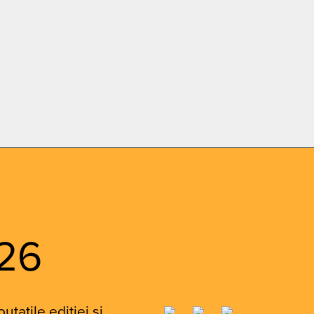
26
tatile editiei si